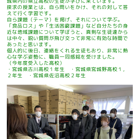
城県内の県立高校の生徒が学びに来ています。
探求の授業とは、自ら問いをかけ、それの対して答
えて行く学習です。
自ら課題（テーマ）を掲げ、それについて学ぶ。
「食品ロス」や「生活困窮課題」など自分たちの身
近な地域課題について学ぼうと、真剣な生徒達から
は中々、鋭い質問が飛び交って非常に有効な時間で
あったと思います。
個人的に後日、連絡をくれる生徒もおり、非常に熱
心な学ぶ姿勢に、職員一同感銘を受けました。
（今年度受入した高校）
・宮城県古川高校１年生 ・宮城県宮城野高校１，
２年生 ・宮城県佐沼高校２年生