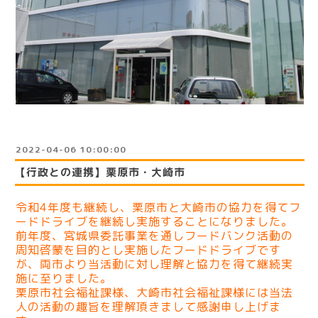
2022-04-06 10:00:00
【行政との連携】栗原市・大崎市
令和4年度も継続し、栗原市と大崎市の協力を得てフ
ードドライブを継続し実施することになりました。
前年度、宮城県委託事業を通しフードバンク活動の
周知啓蒙を目的とし実施したフードドライブです
が、両市より当活動に対し理解と協力を得て継続実
施に至りました。
栗原市社会福祉課様、大崎市社会福祉課様には当法
人の活動の趣旨を理解頂きまして感謝申し上げま