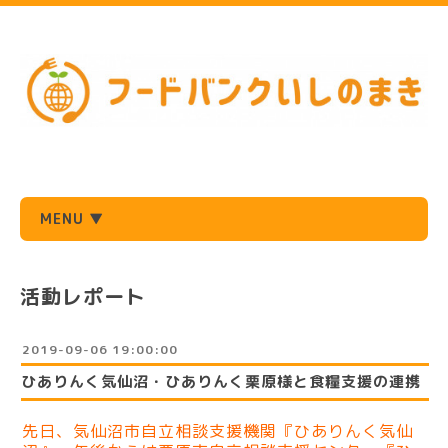
MENU ▼
活動レポート
2019-09-06 19:00:00
ひありんく気仙沼・ひありんく栗原様と食糧支援の連携
先日、気仙沼市自立相談支援機関『ひありんく気仙