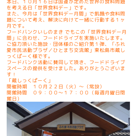
本日、１０月１６日は国連が定めた世界の食料問題
を考える日「世界食料デー」です。
また、今月は「世界食料デー月間」で飢餓や食料問
題について考え、解決に向けて一緒に行動する１ヶ
月です。
フードバンクいしのまき でもこの「世界食料デー月
間」に合わせ、フードドライブを実施いたします。
ご協力頂いた施設・団体様のご紹介第１弾、「ふれ
愛市民活動プラザ／ひとまち交流館」東松島市蔵し
っくぱーく様です。
フードバンク活動に賛同して頂き、フードドライブ
スペースの提供を受けました。ありがとうございま
す！
「蔵しっくぱーく」
開催時期 １０月２２日（火）〜（常設）
開館時間 ０９：００〜１７：００（毎週月曜日閉
館日）