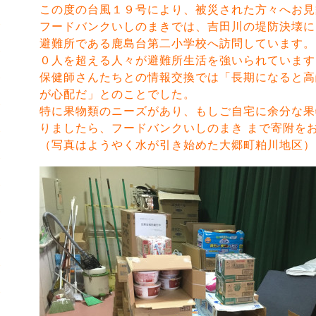
この度の台風１９号により、被災された方々へお見
フードバンクいしのまきでは、吉田川の堤防決壊に
避難所である鹿島台第二小学校へ訪問しています。
０人を超える人々が避難所生活を強いられています
保健師さんたちとの情報交換では「長期になると高
が心配だ」とのことでした。
特に果物類のニーズがあり、もしご自宅に余分な果
りましたら、フードバンクいしのまき まで寄附を
（写真はようやく水が引き始めた大郷町粕川地区）