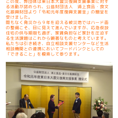
この度、弊団体は東日本大震災復興支援事業に対す
る活動が認められ、公益財団法人 浦上食品・食文
化振興財団より「令和元年度復興支援金」の贈呈を
受けました。
間もなく発災から９年を迎える被災地ではハード面
の整備こそ、目に見えて進んでいますが、応急仮設
住宅の供与期限も過ぎ、家賃負担など家計を圧迫す
る生活課題はこれから顕著なものと考えています。
私たちは引き続き、自立相談支援センターなど生活
相談機関との連携においてフードバンクとしての
「できること」を模索して参ります。