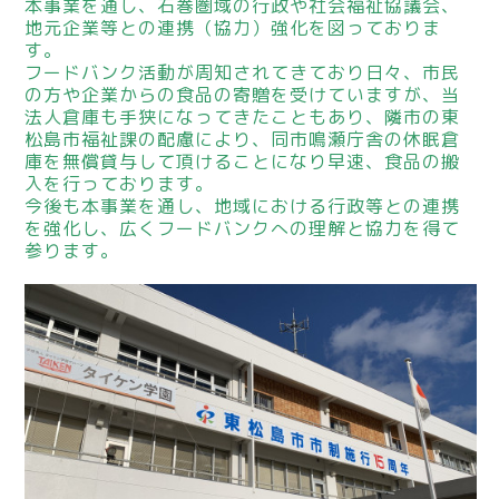
本事業を通し、石巻圏域の行政や社会福祉協議会、
地元企業等との連携（協力）強化を図っておりま
す。
フードバンク活動が周知されてきており日々、市民
の方や企業からの食品の寄贈を受けていますが、当
法人倉庫も手狭になってきたこともあり、隣市の東
松島市福祉課の配慮により、同市鳴瀬庁舎の休眠倉
庫を無償貸与して頂けることになり早速、食品の搬
入を行っております。
今後も本事業を通し、地域における行政等との連携
を強化し、広くフードバンクへの理解と協力を得て
参ります。