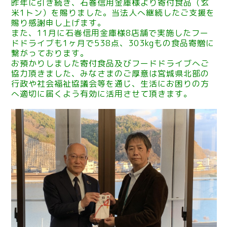
昨年に引き続き、石巻信用金庫様より寄付食品（玄
米1トン）を賜りました。当法人へ継続したご支援を
賜り感謝申し上げます。
また、11月に石巻信用金庫様8店舗で実施したフー
ドドライブも1ヶ月で538点、303kgもの食品寄贈に
繋がっております。
お預かりしました寄付食品及びフードドライブへご
協力頂きました、みなさまのご厚意は宮城県北部の
行政や社会福祉協議会等を通じ、生活にお困りの方
へ適切に届くよう有効に活用させて頂きます。